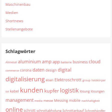
Maschinenbau
Medien
Shortnews
Stellenangebote
Schlagwörter
aluminium
cloud
amp
app
business
batterie
Altmetall
digital
daten
corona
design
commerce
digitalisierung
Elektroschrott
eisen
group
heizkörper
kunden
logistik
kupfer
kabel
lösung
lösungen
iot
management
mobile
Messing
messe
media
nachhaltigkeit
online
schrott
schrottabholung
Schrottankauf
Schrotthändler