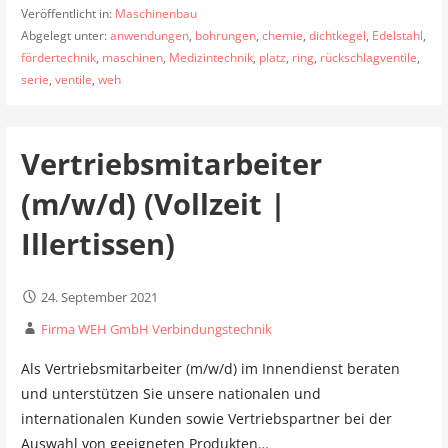
Veröffentlicht in:
Maschinenbau
Abgelegt unter:
anwendungen
,
bohrungen
,
chemie
,
dichtkegel
,
Edelstahl
,
fördertechnik
,
maschinen
,
Medizintechnik
,
platz
,
ring
,
rückschlagventile
,
serie
,
ventile
,
weh
Vertriebsmitarbeiter
(m/w/d) (Vollzeit |
Illertissen)
24. September 2021
Firma WEH GmbH Verbindungstechnik
Als Vertriebsmitarbeiter (m/w/d) im Innendienst beraten
und unter­stützen Sie unsere natio­nalen und
internationalen Kunden sowie Vertriebspartner bei der
Auswahl von geeigneten Produkten…