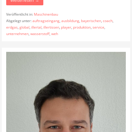
Weiterlesen →
Veröffentlicht in:
Maschinenbau
Abgelegt unter:
auftragseingang
,
ausbildung
,
bayerischen
,
coach
,
erdgas
,
global
,
illertal
,
illertissen
,
player
,
produktion
,
service
,
unternehmen
,
wasserstoff
,
weh