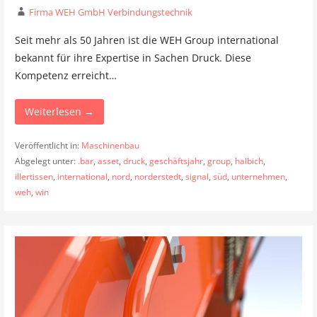
Firma WEH GmbH Verbindungstechnik
Seit mehr als 50 Jahren ist die WEH Group international
bekannt für ihre Expertise in Sachen Druck. Diese
Kompetenz erreicht…
Weiterlesen →
Veröffentlicht in:
Maschinenbau
Abgelegt unter:
.bar
,
asset
,
druck
,
geschäftsjahr
,
group
,
halbich
,
illertissen
,
international
,
nord
,
norderstedt
,
signal
,
süd
,
unternehmen
,
weh
,
win