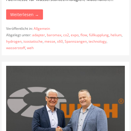
Weiterlesen →
Veröffentlicht in:
Allgemein
Abgelegt unter:
adapter
,
baromax
,
co2
,
expo
,
flow
,
füllkupplung
,
helium
,
hydrogen
,
isostatische
,
messe
,
s60
,
Spannzangen
,
technology
,
wasserstoff
,
weh