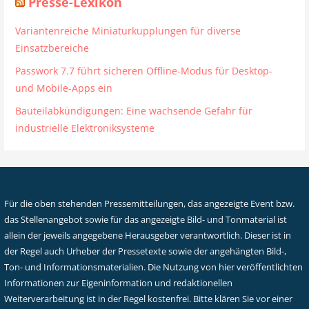
Presse-Lexikon
Variantenreiche Miniaturkupplungen für diverse
Einsatzbereiche
Passwork 7.7 führt sicheren Offline-Modus für Desktop-
und Mobile-Apps ein
Bauteilabkündigungen: Eine wachsende Gefahr für
industrielle Elektroniksysteme
Für die oben stehenden Pressemitteilungen, das angezeigte Event bzw.
das Stellenangebot sowie für das angezeigte Bild- und Tonmaterial ist
allein der jeweils angegebene Herausgeber verantwortlich. Dieser ist in
der Regel auch Urheber der Pressetexte sowie der angehängten Bild-,
Ton- und Informationsmaterialien. Die Nutzung von hier veröffentlichten
Informationen zur Eigeninformation und redaktionellen
Weiterverarbeitung ist in der Regel kostenfrei. Bitte klären Sie vor einer