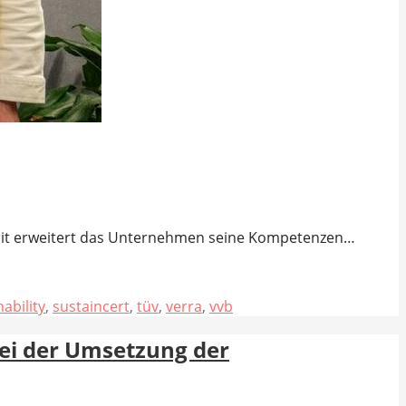
Damit erweitert das Unternehmen seine Kompetenzen…
ability
,
sustaincert
,
tüv
,
verra
,
vvb
ei der Umsetzung der