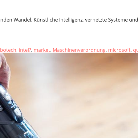
nden Wandel. Künstliche Intelligenz, vernetzte Systeme un
botech
,
intel?
,
market
,
Maschinenverordnung
,
microsoft
,
q