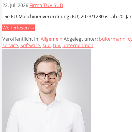
22. Juli 2026
Firma TÜV SÜD
Die EU-Maschinenverordnung (EU) 2023/1230 ist ab 20. Ja
Weiterlesen →
Veröffentlicht in:
Allgemein
Abgelegt unter:
bültermann
,
c
service
,
Software
,
süd
,
tüv
,
unternehmen