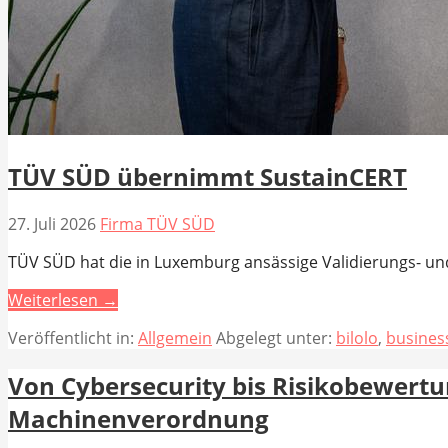
TÜV SÜD übernimmt SustainCERT
27. Juli 2026
Firma TÜV SÜD
TÜV SÜD hat die in Luxemburg ansässige Validierungs- un
Weiterlesen →
Veröffentlicht in:
Allgemein
Abgelegt unter:
bilolo
,
busines
Von Cybersecurity bis Risikobewert
Machinenverordnung