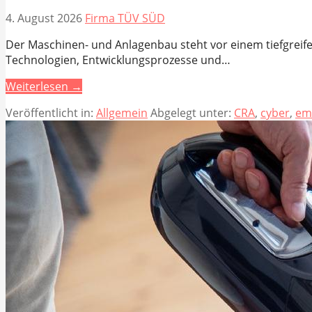
4. August 2026
Firma TÜV SÜD
Der Maschinen- und Anlagenbau steht vor einem tiefgreife
Technologien, Entwicklungsprozesse und…
Weiterlesen →
Veröffentlicht in:
Allgemein
Abgelegt unter:
CRA
,
cyber
,
em