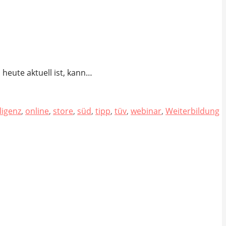
heute aktuell ist, kann…
lligenz
,
online
,
store
,
süd
,
tipp
,
tüv
,
webinar
,
Weiterbildung