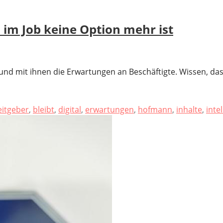
 im Job keine Option mehr ist
nd mit ihnen die Erwartungen an Beschäftigte. Wissen, das 
eitgeber
,
bleibt
,
digital
,
erwartungen
,
hofmann
,
inhalte
,
inte