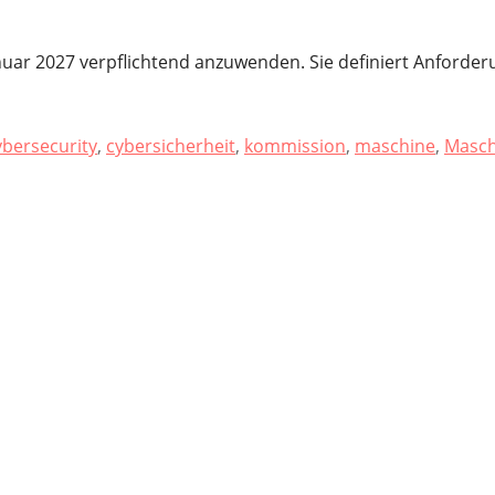
nuar 2027 verpflichtend anzuwenden. Sie definiert Anforde
ybersecurity
,
cybersicherheit
,
kommission
,
maschine
,
Masch