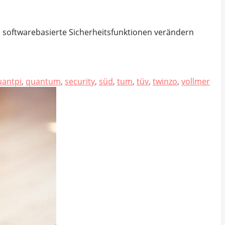
d softwarebasierte Sicherheitsfunktionen verändern
uantpi
,
quantum
,
security
,
süd
,
tum
,
tüv
,
twinzo
,
vollmer