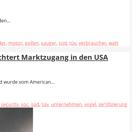
 den…
der
,
motor
,
pollen
,
sauger
,
süd
,
tüv
,
verbraucher
,
watt
chtert Marktzugang in den USA
ard wurde vom American…
,
security
,
soc
,
süd
,
tüv
,
unternehmen
,
vogel
,
zertifizierung