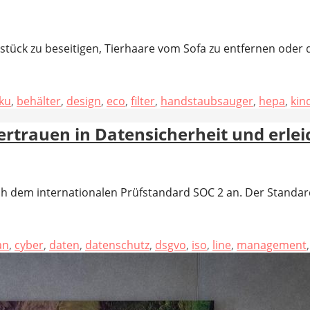
stück zu beseitigen, Tierhaare vom Sofa zu entfernen oder
ku
,
behälter
,
design
,
eco
,
filter
,
handstaubsauger
,
hepa
,
kin
rtrauen in Datensicherheit und erlei
ch dem internationalen Prüfstandard SOC 2 an. Der Stand
an
,
cyber
,
daten
,
datenschutz
,
dsgvo
,
iso
,
line
,
management