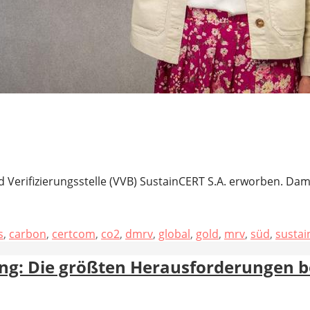
d Verifizierungsstelle (VVB) SustainCERT S.A. erworben. 
s
,
carbon
,
certcom
,
co2
,
dmrv
,
global
,
gold
,
mrv
,
süd
,
sustain
ung: Die größten Herausforderungen b