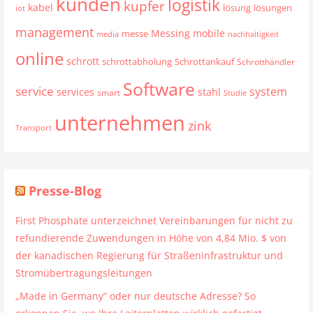
kunden
logistik
kupfer
kabel
lösung
lösungen
iot
management
mobile
Messing
messe
media
nachhaltigkeit
online
schrott
schrottabholung
Schrottankauf
Schrotthändler
Software
service
system
services
stahl
smart
Studie
unternehmen
zink
Transport
Presse-Blog
First Phosphate unterzeichnet Vereinbarungen für nicht zu
refundierende Zuwendungen in Höhe von 4,84 Mio. $ von
der kanadischen Regierung für Straßeninfrastruktur und
Stromübertragungsleitungen
„Made in Germany“ oder nur deutsche Adresse? So