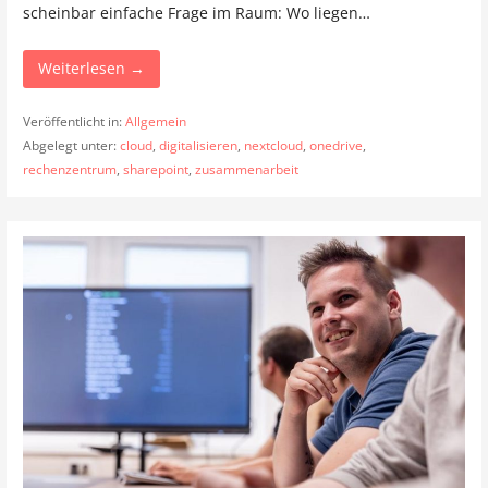
scheinbar einfache Frage im Raum: Wo liegen…
Weiterlesen →
Veröffentlicht in:
Allgemein
Abgelegt unter:
cloud
,
digitalisieren
,
nextcloud
,
onedrive
,
rechenzentrum
,
sharepoint
,
zusammenarbeit