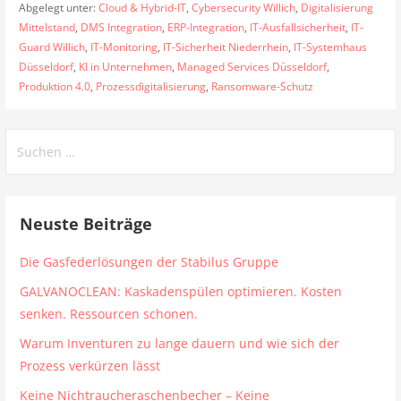
Abgelegt unter:
Cloud & Hybrid-IT
,
Cybersecurity Willich
,
Digitalisierung
Mittelstand
,
DMS Integration
,
ERP-Integration
,
IT-Ausfallsicherheit
,
IT-
Guard Willich
,
IT-Monitoring
,
IT-Sicherheit Niederrhein
,
IT-Systemhaus
Düsseldorf
,
KI in Unternehmen
,
Managed Services Düsseldorf
,
Produktion 4.0
,
Prozessdigitalisierung
,
Ransomware-Schutz
Suchen
nach:
Neuste Beiträge
Die Gasfederlösungen der Stabilus Gruppe
GALVANOCLEAN: Kaskadenspülen optimieren. Kosten
senken. Ressourcen schonen.
Warum Inventuren zu lange dauern und wie sich der
Prozess verkürzen lässt
Keine Nichtraucheraschenbecher – Keine