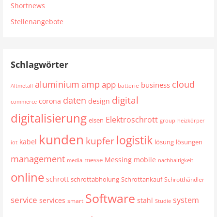
Shortnews
Stellenangebote
Schlagwörter
aluminium
cloud
amp
app
business
batterie
Altmetall
digital
daten
corona
design
commerce
digitalisierung
Elektroschrott
eisen
group
heizkörper
kunden
logistik
kupfer
kabel
lösung
lösungen
iot
management
mobile
Messing
messe
media
nachhaltigkeit
online
schrott
schrottabholung
Schrottankauf
Schrotthändler
Software
service
system
services
stahl
smart
Studie