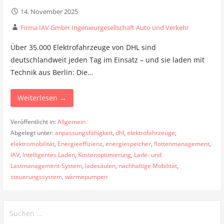
14. November 2025
Firma IAV GmbH Ingenieurgesellschaft Auto und Verkehr
Über 35.000 Elektrofahrzeuge von DHL sind
deutschlandweit jeden Tag im Einsatz – und sie laden mit
Technik aus Berlin: Die…
Weiterlesen →
Veröffentlicht in:
Allgemein
Abgelegt unter:
anpassungsfähigkeit
,
dhl
,
elektrofahrzeuge
,
elektromobilität
,
Energieeffizienz
,
energiespeicher
,
flottenmanagement
,
IAV
,
Intelligentes Laden
,
Kostenoptimierung
,
Lade- und
Lastmanagement-System
,
ladesäulen
,
nachhaltige Mobilität
,
steuerungssystem
,
wärmepumpen
Suchen
nach: