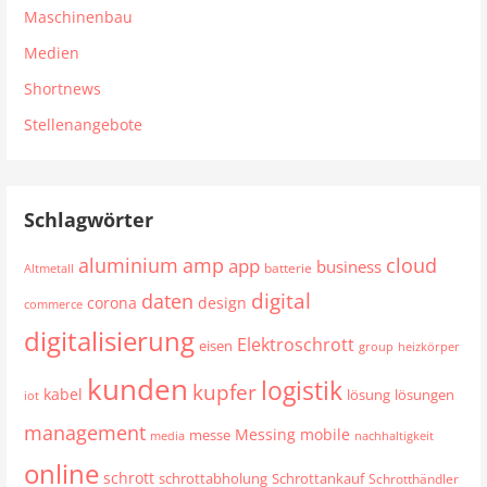
Maschinenbau
Medien
Shortnews
Stellenangebote
Schlagwörter
aluminium
cloud
amp
app
business
batterie
Altmetall
digital
daten
corona
design
commerce
digitalisierung
Elektroschrott
eisen
group
heizkörper
kunden
logistik
kupfer
kabel
lösung
lösungen
iot
management
mobile
Messing
messe
media
nachhaltigkeit
online
schrott
schrottabholung
Schrottankauf
Schrotthändler