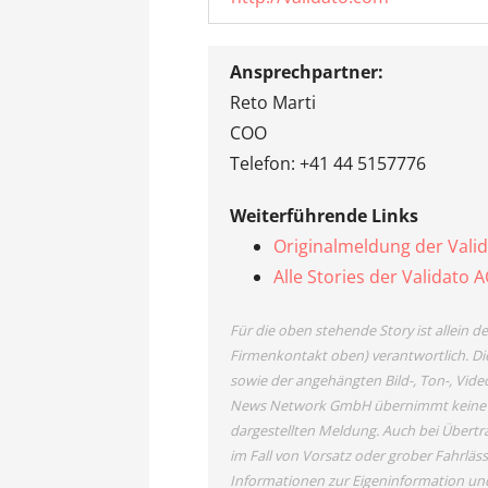
Ansprechpartner:
Reto Marti
COO
Telefon: +41 44 5157776
Weiterführende Links
Originalmeldung der Vali
Alle Stories der Validato 
Für die oben stehende Story ist allein 
Firmenkontakt oben) verantwortlich. Die
sowie der angehängten Bild-, Ton-, Vide
News Network GmbH übernimmt keine Haf
dargestellten Meldung. Auch bei Übertr
im Fall von Vorsatz oder grober Fahrläss
Informationen zur Eigeninformation und 