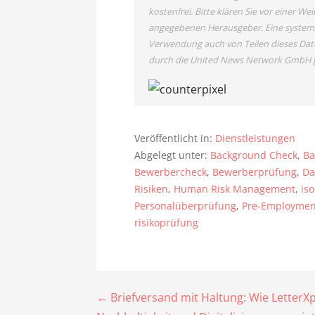
kostenfrei. Bitte klären Sie vor einer 
angegebenen Herausgeber. Eine systema
Verwendung auch von Teilen dieses Dat
durch die United News Network GmbH g
Veröffentlicht in:
Dienstleistungen
Abgelegt unter:
Background Check
,
Ba
Bewerbercheck
,
Bewerberprüfung
,
Da
Risiken
,
Human Risk Management
,
is
Personalüberprüfung
,
Pre-Employmen
risikoprüfung
Beitragsnavigation
← Briefversand mit Haltung: Wie LetterX