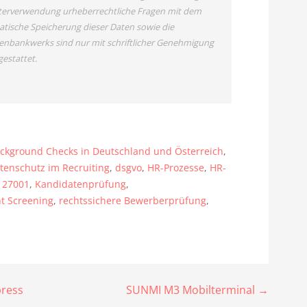
Weiterverwendung urheberrechtliche Fragen mit dem
tische Speicherung dieser Daten sowie die
enbankwerks sind nur mit schriftlicher Genehmigung
estattet.
ckground Checks in Deutschland und Österreich
,
tenschutz im Recruiting
,
dsgvo
,
HR-Prozesse
,
HR-
o 27001
,
Kandidatenprüfung
,
t Screening
,
rechtssichere Bewerberprüfung
,
press
SUNMI M3 Mobilterminal →