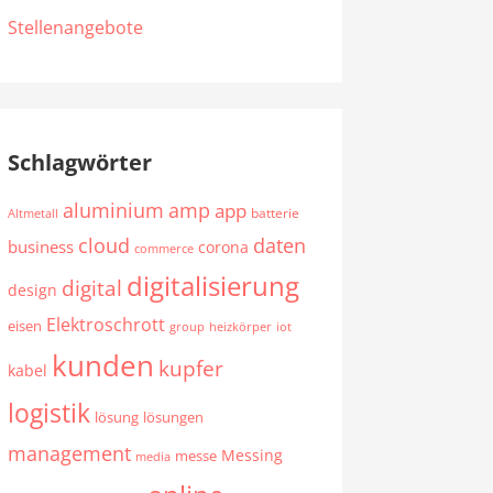
Stellenangebote
Schlagwörter
aluminium
amp
app
batterie
Altmetall
cloud
daten
business
corona
commerce
digitalisierung
digital
design
Elektroschrott
eisen
group
heizkörper
iot
kunden
kupfer
kabel
logistik
lösung
lösungen
management
Messing
messe
media