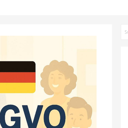
Su
na