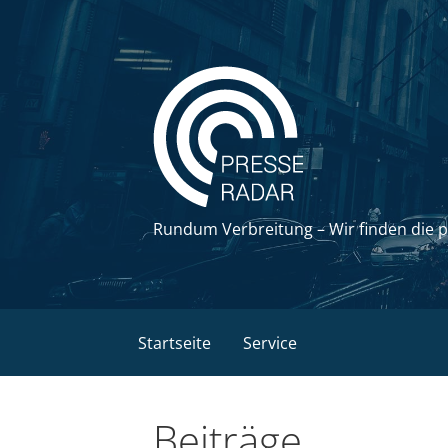
Zum
Inhalt
springen
Rundum Verbreitung – Wir finden die 
Startseite
Service
Beiträge