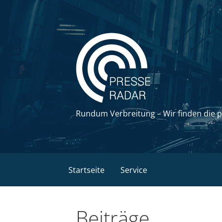
Zum
Inhalt
springen
Rundum Verbreitung – Wir finden die 
Startseite
Service
Beiträge