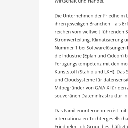
Wirtschaft und Handel.
Die Unternehmen der Friedhelm 
ihren jeweiligen Branchen – als E
reichen vom weltweit führenden S
Stromverteilung, Klimatisierung un
Nummer 1 bei Softwarelösungen 
die Industrie (Eplan und Cideon) 
Fertigungskompetenz mit den mod
Kunststoff (Stahlo und LKH). Das 
und Cloudsysteme für datensensit
Mitbegründer von GAIA-X für den 
souveränen Dateninfrastruktur in
Das Familienunternehmen ist mit 
internationalen Tochtergesellscha
Friedhelm Loh Group beschäftigt ü