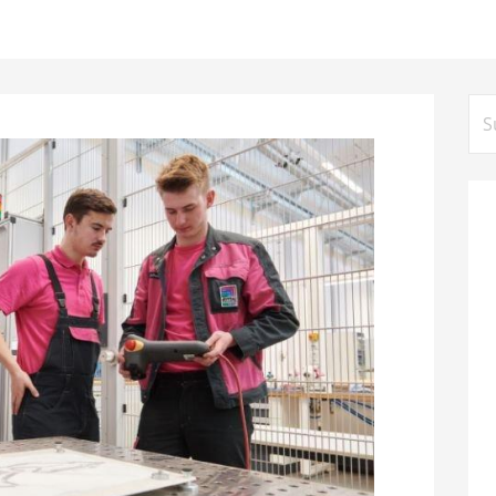
Su
na