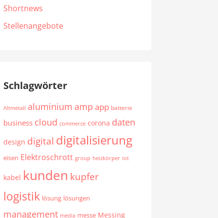
Shortnews
Stellenangebote
Schlagwörter
aluminium
amp
app
batterie
Altmetall
cloud
daten
business
corona
commerce
digitalisierung
digital
design
Elektroschrott
eisen
group
heizkörper
iot
kunden
kupfer
kabel
logistik
lösung
lösungen
management
Messing
messe
media