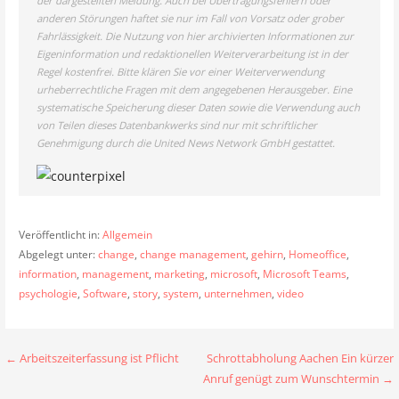
der dargestellten Meldung. Auch bei Übertragungsfehlern oder
anderen Störungen haftet sie nur im Fall von Vorsatz oder grober
Fahrlässigkeit. Die Nutzung von hier archivierten Informationen zur
Eigeninformation und redaktionellen Weiterverarbeitung ist in der
Regel kostenfrei. Bitte klären Sie vor einer Weiterverwendung
urheberrechtliche Fragen mit dem angegebenen Herausgeber. Eine
systematische Speicherung dieser Daten sowie die Verwendung auch
von Teilen dieses Datenbankwerks sind nur mit schriftlicher
Genehmigung durch die United News Network GmbH gestattet.
Veröffentlicht in:
Allgemein
Abgelegt unter:
change
,
change management
,
gehirn
,
Homeoffice
,
information
,
management
,
marketing
,
microsoft
,
Microsoft Teams
,
psychologie
,
Software
,
story
,
system
,
unternehmen
,
video
Beitragsnavigation
← Arbeitszeiterfassung ist Pflicht
Schrottabholung Aachen Ein kürzer
Anruf genügt zum Wunschtermin →