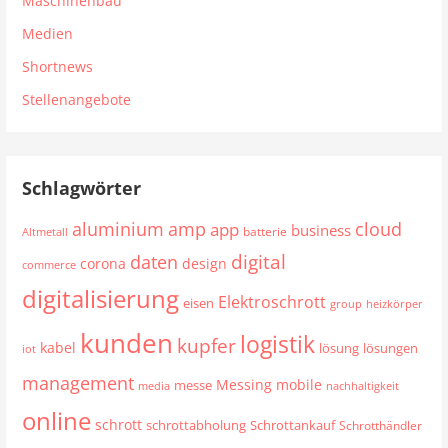
Maschinenbau
Medien
Shortnews
Stellenangebote
Schlagwörter
aluminium
cloud
amp
app
business
batterie
Altmetall
digital
daten
corona
design
commerce
digitalisierung
Elektroschrott
eisen
group
heizkörper
kunden
logistik
kupfer
kabel
lösung
lösungen
iot
management
mobile
Messing
messe
media
nachhaltigkeit
online
schrott
schrottabholung
Schrottankauf
Schrotthändler