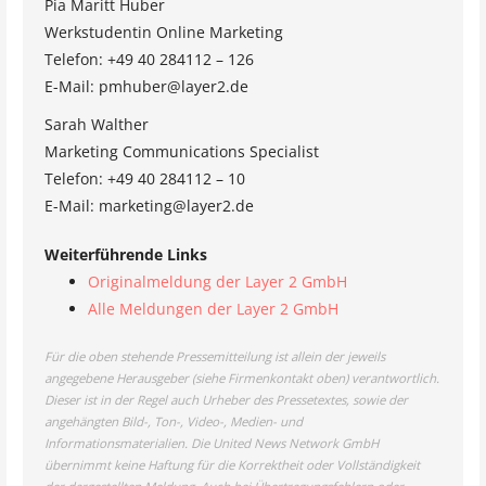
Pia Maritt Huber
Werkstudentin Online Marketing
Telefon: +49 40 284112 – 126
E-Mail: pmhuber@layer2.de
Sarah Walther
Marketing Communications Specialist
Telefon: +49 40 284112 – 10
E-Mail: marketing@layer2.de
Weiterführende Links
Originalmeldung der Layer 2 GmbH
Alle Meldungen der Layer 2 GmbH
Für die oben stehende Pressemitteilung ist allein der jeweils
angegebene Herausgeber (siehe Firmenkontakt oben) verantwortlich.
Dieser ist in der Regel auch Urheber des Pressetextes, sowie der
angehängten Bild-, Ton-, Video-, Medien- und
Informationsmaterialien. Die United News Network GmbH
übernimmt keine Haftung für die Korrektheit oder Vollständigkeit