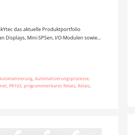
akYtec das aktuelle Produktportfolio
 an Displays, Mini-SPSen, I/O-Modulen sowie…
Automatisierung
,
Automatisierungsprozesse
,
rnet
,
PR103
,
programmierbares Relais
,
Relais
,