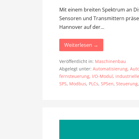
Mit einem breiten Spektrum an Di
Sensoren und Transmittern präse
Hannover auf der…
Weiterlesen →
Veröffentlicht in:
Maschinenbau
Abgelegt unter:
Automatisierung
,
Aut
fernsteuerung
,
I/O-Modul
,
industriell
SPS
,
Modbus
,
PLCs
,
SPSen
,
Steuerung