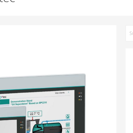
Su
na