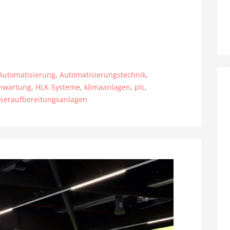
Automatisierung
,
Automatisierungstechnik
,
rnwartung
,
HLK-Systeme
,
klimaanlagen
,
plc
,
seraufbereitungsanlagen