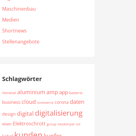
Maschinenbau
Medien
Shortnews
Stellenangebote
Schlagwörter
aluminium
amp
app
batterie
Altmetall
cloud
daten
business
corona
commerce
digitalisierung
digital
design
Elektroschrott
eisen
group
heizkörper
iot
kunden
kupfer