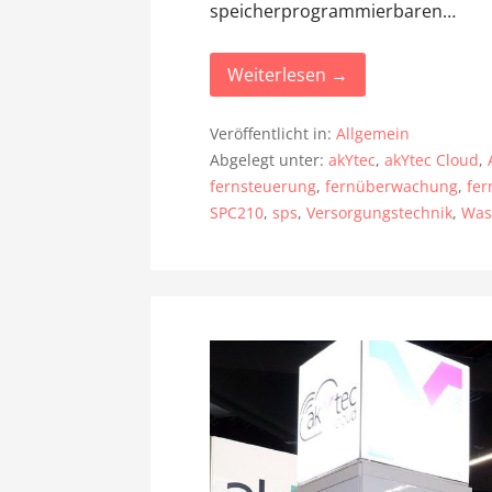
speicherprogrammierbaren…
Weiterlesen →
Veröffentlicht in:
Allgemein
Abgelegt unter:
akYtec
,
akYtec Cloud
,
fernsteuerung
,
fernüberwachung
,
fe
SPC210
,
sps
,
Versorgungstechnik
,
Was