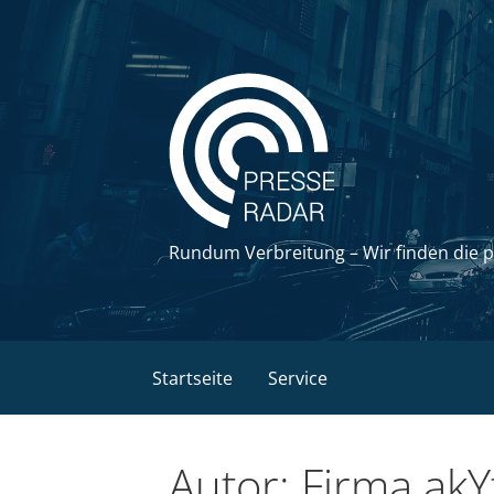
Zum
Inhalt
springen
Rundum Verbreitung – Wir finden die 
Startseite
Service
Autor: Firma akY