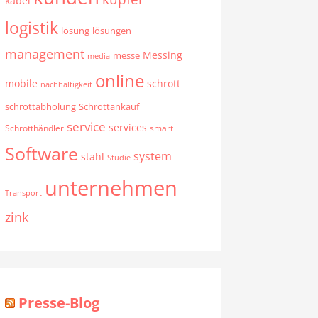
kabel
logistik
lösung
lösungen
management
Messing
messe
media
online
mobile
schrott
nachhaltigkeit
schrottabholung
Schrottankauf
service
services
Schrotthändler
smart
Software
system
stahl
Studie
unternehmen
Transport
zink
Presse-Blog