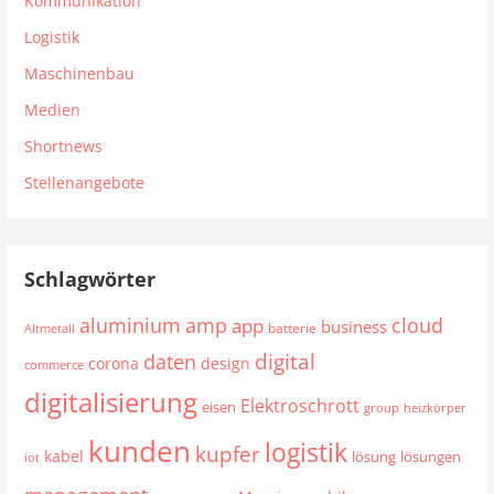
Kommunikation
Logistik
Maschinenbau
Medien
Shortnews
Stellenangebote
Schlagwörter
aluminium
cloud
amp
app
business
batterie
Altmetall
digital
daten
corona
design
commerce
digitalisierung
Elektroschrott
eisen
group
heizkörper
kunden
logistik
kupfer
kabel
lösung
lösungen
iot