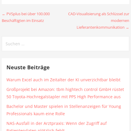
Beitragsnavigation
← PVSplus bei über 100.000
CAD-Visualisierung als Schlüssel zur
Beschäftigten im Einsatz
modernen
Lieferantenkommunikation →
Suchen
nach:
Neuste Beiträge
Warum Excel auch im Zeitalter der KI unverzichtbar bleibt
Großprojekt bei Amazon: tbm hightech control GmbH rüstet
50 Toyota-Hochregalstapler mit PPS High Performance aus
Bachelor und Master spielen in Stellenanzeigen für Young
Professionals kaum eine Rolle
NAS-Ausfall in der Arztpraxis: Wenn der Zugriff auf
Patientendaten plötzlich fehlt