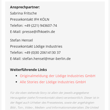
Ansprechpartner:
Sabrina Fritsche
Pressekontakt IFH KÖLN
Telefon: +49 (221) 943607-74
E-Mail: presse@ifhkoeln.de
Stefan Hensel
Pressekontakt Lödige Industries
Telefon: +49 (0)30 20614130 37
E-Mail: stefan.hensel@mar-berlin.de
Weiterführende Links
Originalmeldung der Lödige Industries GmbH
Alle Stories der Lödige Industries GmbH
Für die oben stehende Story ist allein der jeweils angegebene
Herausgeber (siehe Firmenkontakt oben) verantwortlich. Dieser ist in
der Regel auch Urheber des Pressetextes, sowie der angehängten
Bild-, Ton-, Video-, Medien- und Informationsmaterialien. Die United