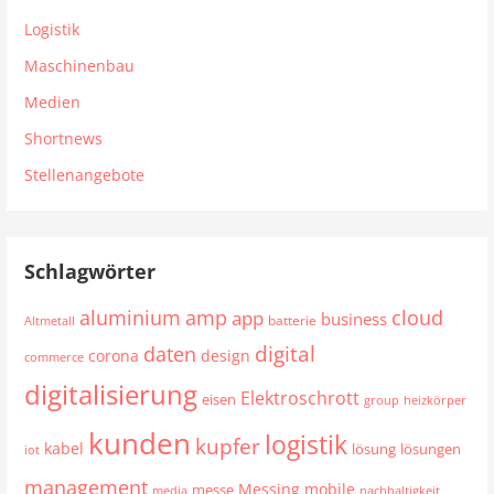
Logistik
Maschinenbau
Medien
Shortnews
Stellenangebote
Schlagwörter
aluminium
cloud
amp
app
business
batterie
Altmetall
digital
daten
corona
design
commerce
digitalisierung
Elektroschrott
eisen
group
heizkörper
kunden
logistik
kupfer
kabel
lösung
lösungen
iot
management
mobile
Messing
messe
media
nachhaltigkeit