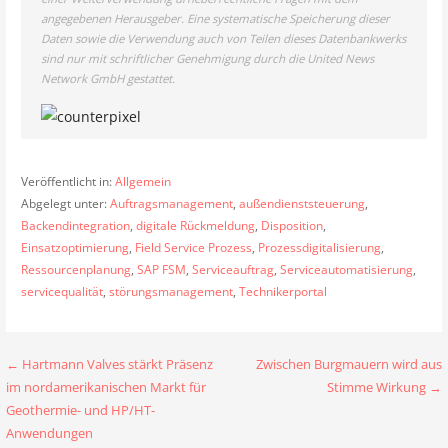
angegebenen Herausgeber. Eine systematische Speicherung dieser
Daten sowie die Verwendung auch von Teilen dieses Datenbankwerks
sind nur mit schriftlicher Genehmigung durch die United News
Network GmbH gestattet.
Veröffentlicht in:
Allgemein
Abgelegt unter:
Auftragsmanagement
,
außendienststeuerung
,
Backendintegration
,
digitale Rückmeldung
,
Disposition
,
Einsatzoptimierung
,
Field Service Prozess
,
Prozessdigitalisierung
,
Ressourcenplanung
,
SAP FSM
,
Serviceauftrag
,
Serviceautomatisierung
,
servicequalität
,
störungsmanagement
,
Technikerportal
Beitragsnavigation
← Hartmann Valves stärkt Präsenz
Zwischen Burgmauern wird aus
im nordamerikanischen Markt für
Stimme Wirkung →
Geothermie- und HP/HT-
Anwendungen