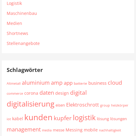
Logistik
Maschinenbau
Medien
Shortnews
Stellenangebote
Schlagwörter
aluminium
cloud
amp
app
business
batterie
Altmetall
digital
daten
corona
design
commerce
digitalisierung
Elektroschrott
eisen
group
heizkörper
kunden
logistik
kupfer
kabel
lösung
lösungen
iot
management
mobile
Messing
messe
media
nachhaltigkeit