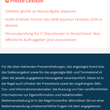
Presse-Lexikon
Detektor gezielt an Messaufgabe anpassen
KUKA erstmals Partner des NEW bauhaus Festivals 2026 in
Weimar
Personalprüfung für IT-Dienstleister in Deutschland: Was
öffentliche Auftraggeber jetzt voraussetzen
Für die oben stehenden Pressemitteilungen, das angezeigte Event bzw.
das Stellenangebot sowie für das angezeigte Bild- und Tonmaterial ist
allein der jeweils angegebene Herausgeber verantwortlich. Dieser ist in
der Regel auch Urheber der Pressetexte sowie der angehängten Bild-,
Ton- und Informationsmaterialien. Die Nutzung von hier veröffentlichten
Informationen zur Eigeninformation und redaktionellen
Weiterverarbeitung ist in der Regel kostenfrei. Bitte klären Sie vor einer
Weiterverwendung urheberrechtliche Fragen mit dem angegebenen