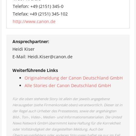
Telefon: +49 (2151) 345-0
Telefax: +49 (2151) 345-102
http://www.canon.de
Ansprechpartner:
Heidi Kiser
E-Mail: Heidi.Kiser@canon.de
Weiterführende Links
Originalmeldung der Canon Deutschland GmbH
Alle Stories der Canon Deutschland GmbH
Für die oben stehende Story ist allein der jeweils angegebene
Herausgeber (siehe Firmenkontakt oben) verantwortlich. Dieser ist in
der Regel auch Urheber des Pressetextes, sowie der angehängten
Bild-, Ton-, Video-, Medien- und Informationsmaterialien. Die United
News Network GmbH übernimmt keine Haftung für die Korrektheit
oder Vollständigkeit der dargestellten Meldung. Auch bei
Übertragungsfehlern oder anderen Störungen haftet sie nur im Fall