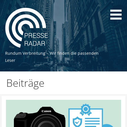
Zum
Inhalt
springen
Rundum Verbreitung – Wir finden die passenden
Leser
Beiträge