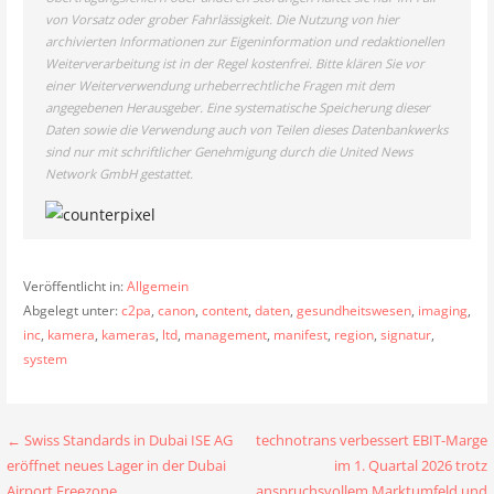
von Vorsatz oder grober Fahrlässigkeit. Die Nutzung von hier
archivierten Informationen zur Eigeninformation und redaktionellen
Weiterverarbeitung ist in der Regel kostenfrei. Bitte klären Sie vor
einer Weiterverwendung urheberrechtliche Fragen mit dem
angegebenen Herausgeber. Eine systematische Speicherung dieser
Daten sowie die Verwendung auch von Teilen dieses Datenbankwerks
sind nur mit schriftlicher Genehmigung durch die United News
Network GmbH gestattet.
Veröffentlicht in:
Allgemein
Abgelegt unter:
c2pa
,
canon
,
content
,
daten
,
gesundheitswesen
,
imaging
,
inc
,
kamera
,
kameras
,
ltd
,
management
,
manifest
,
region
,
signatur
,
system
Beitragsnavigation
← Swiss Standards in Dubai ISE AG
technotrans verbessert EBIT-Marge
eröffnet neues Lager in der Dubai
im 1. Quartal 2026 trotz
Airport Freezone
anspruchsvollem Marktumfeld und