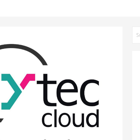
Su
na