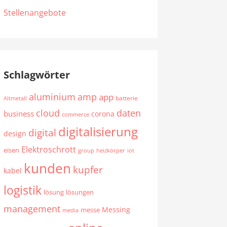
Stellenangebote
Schlagwörter
aluminium
amp
app
batterie
Altmetall
cloud
daten
business
corona
commerce
digitalisierung
digital
design
Elektroschrott
eisen
group
heizkörper
iot
kunden
kupfer
kabel
logistik
lösung
lösungen
management
Messing
messe
media