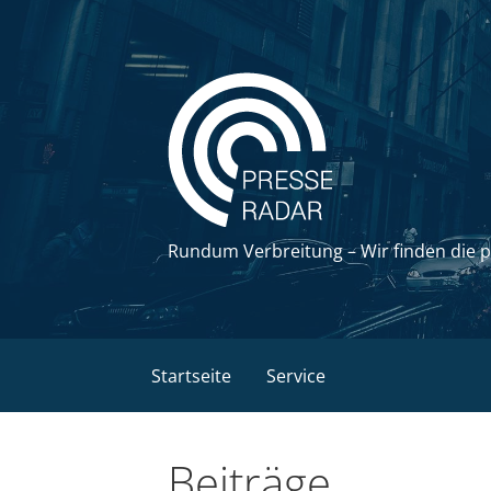
Zum
Inhalt
springen
Rundum Verbreitung – Wir finden die 
Startseite
Service
Beiträge