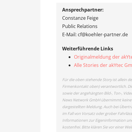
Ansprechpartner:
Constanze Feige
Public Relations
E-Mail: cf@koehler-partner.de
Weiterführende Links
Originalmeldung der akY
Alle Stories der akYtec G
Für die oben stehende Story ist allein 
Firmenkontakt oben) verantwortlich. Die
sowie der angehängten Bild-, Ton-, Vide
News Network GmbH übernimmt keine Haf
dargestellten Meldung. Auch bei Übertr
im Fall von Vorsatz oder grober Fahrläss
Informationen zur Eigeninformation und 
kostenfrei. Bitte klären Sie vor einer 