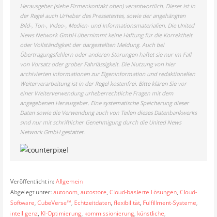
Herausgeber (siehe Firmenkontakt oben) verantwortlich. Dieser ist in
der Regel auch Urheber des Pressetextes, sowie der angehängten
Bild-, Ton-, Video-, Medien- und Informationsmaterialien. Die United
News Network GmbH übernimmt keine Haftung für die Korrektheit
oder Vollständigkeit der dargestellten Meldung. Auch bei
Übertragungsfehlern oder anderen Störungen haftet sie nur im Fall
von Vorsatz oder grober Fahrlässigkeit. Die Nutzung von hier
archivierten Informationen zur Eigeninformation und redaktionellen
Weiterverarbeitung ist in der Regel kostenfrei. Bitte klären Sie vor
einer Weiterverwendung urheberrechtliche Fragen mit dem
angegebenen Herausgeber. Eine systematische Speicherung dieser
Daten sowie die Verwendung auch von Teilen dieses Datenbankwerks
sind nur mit schriftlicher Genehmigung durch die United News
Network GmbH gestattet.
Veröffentlicht in:
Allgemein
Abgelegt unter:
autonom
,
autostore
,
Cloud-basierte Lösungen
,
Cloud-
Software
,
CubeVerse™
,
Echtzeitdaten
,
flexibilität
,
Fulfillment-Systeme
,
intelligenz
,
KI-Optimierung
,
kommissionierung
,
künstliche
,