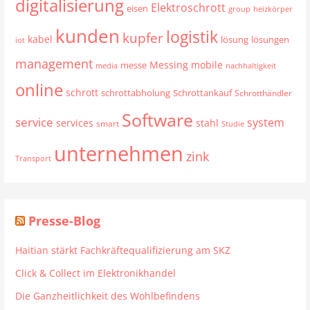
digitalisierung
Elektroschrott
eisen
group
heizkörper
kunden
logistik
kupfer
kabel
lösung
lösungen
iot
management
mobile
Messing
messe
media
nachhaltigkeit
online
schrott
schrottabholung
Schrottankauf
Schrotthändler
Software
service
system
services
stahl
smart
Studie
unternehmen
zink
Transport
Presse-Blog
Haitian stärkt Fachkräftequalifizierung am SKZ
Click & Collect im Elektronikhandel
Die Ganzheitlichkeit des Wohlbefindens