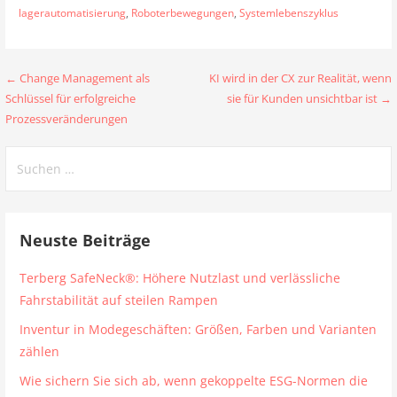
lagerautomatisierung
,
Roboterbewegungen
,
Systemlebenszyklus
Beitragsnavigation
← Change Management als
KI wird in der CX zur Realität, wenn
Schlüssel für erfolgreiche
sie für Kunden unsichtbar ist →
Prozessveränderungen
Suchen
nach:
Neuste Beiträge
Terberg SafeNeck®: Höhere Nutzlast und verlässliche
Fahrstabilität auf steilen Rampen
Inventur in Modegeschäften: Größen, Farben und Varianten
zählen
Wie sichern Sie sich ab, wenn gekoppelte ESG-Normen die