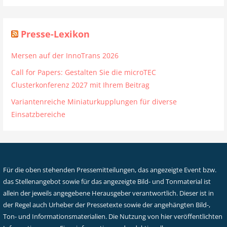
Presse-Lexikon
Mersen auf der InnoTrans 2026
Call for Papers: Gestalten Sie die microTEC
Clusterkonferenz 2027 mit Ihrem Beitrag
Variantenreiche Miniaturkupplungen für diverse
Einsatzbereiche
Für die oben stehenden Pressemitteilungen, das angezeigte Event bzw.
das Stellenangebot sowie für das angezeigte Bild- und Tonmaterial ist
allein der jeweils angegebene Herausgeber verantwortlich. Dieser ist in
der Regel auch Urheber der Pressetexte sowie der angehängten Bild-,
Ton- und Informationsmaterialien. Die Nutzung von hier veröffentlichten