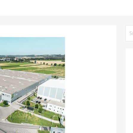
Su
na