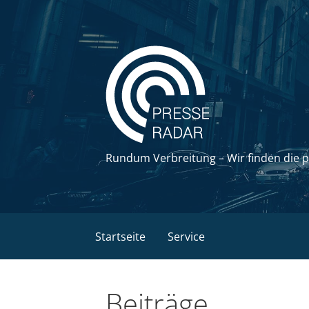
Zum
Inhalt
springen
Rundum Verbreitung – Wir finden die 
Startseite
Service
Beiträge