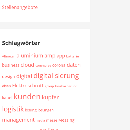
Stellenangebote
Schlagwörter
aluminium
amp
app
batterie
Altmetall
cloud
daten
business
corona
commerce
digitalisierung
digital
design
Elektroschrott
eisen
group
heizkörper
iot
kunden
kupfer
kabel
logistik
lösung
lösungen
management
Messing
messe
media