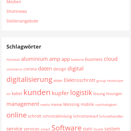
Medien
Shortnews
Stellenangebote
Schlagwörter
aluminium
cloud
amp
app
business
batterie
Altmetall
digital
daten
corona
design
commerce
digitalisierung
Elektroschrott
eisen
group
heizkörper
kunden
logistik
kupfer
kabel
lösung
lösungen
iot
management
mobile
Messing
messe
media
nachhaltigkeit
online
schrott
schrottabholung
Schrottankauf
Schrotthändler
Software
service
system
services
stahl
smart
Studie