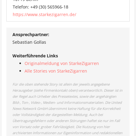
Telefon: +49 (30) 565966-18
https://www.starkezigarren.de/
Ansprechpartner:
Sebastian Gollas
Weiterführende Links
Originalmeldung von StarkeZigarren
Alle Stories von StarkeZigarren
Für die oben stehende Story ist allein der jeweils angegebene
Herausgeber (siehe Firmenkontakt oben) verantwortlich. Dieser ist in
der Regel auch Urheber des Pressetextes, sowie der angehängten
Bild-, Ton-, Video-, Medien- und Informationsmaterialien. Die United
News Network GmbH übernimmt keine Haftung für die Korrektheit
oder Vollständigkeit der dargestellten Meldung. Auch bei
Übertragungsfehlern oder anderen Störungen haftet sie nur im Fall
von Vorsatz oder grober Fahrlässigkeit. Die Nutzung von hier
archivierten Informationen zur Eigeninformation und redaktionellen