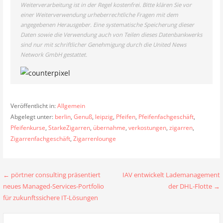
Weiterverarbeitung ist in der Regel kostenfrei. Bitte klären Sie vor
einer Weiterverwendung urheberrechtliche Fragen mit dem
angegebenen Herausgeber. Eine systematische Speicherung dieser
Daten sowie die Verwendung auch von Teilen dieses Datenbankwerks
sind nur mit schriftlicher Genehmigung durch die United News
Network GmbH gestattet.
Veröffentlicht in:
Allgemein
Abgelegt unter:
berlin
,
Genuß
,
leipzig
,
Pfeifen
,
Pfeifenfachgeschäft
,
Pfeifenkurse
,
StarkeZigarren
,
übernahme
,
verkostungen
,
zigarren
,
Zigarrenfachgeschäft
,
Zigarrenlounge
Beitragsnavigation
← pörtner consulting präsentiert
IAV entwickelt Lademanagement
neues Managed-Services-Portfolio
der DHL-Flotte →
für zukunftssichere IT-Lösungen
Suchen