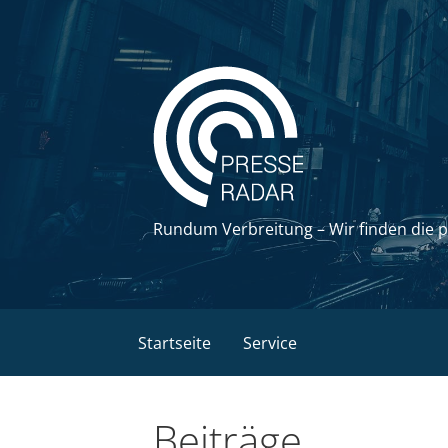
Zum
Inhalt
springen
Rundum Verbreitung – Wir finden die 
Startseite
Service
Beiträge