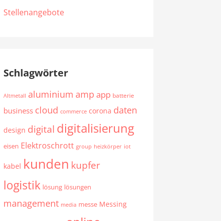
Stellenangebote
Schlagwörter
aluminium
amp
app
batterie
Altmetall
cloud
daten
business
corona
commerce
digitalisierung
digital
design
Elektroschrott
eisen
group
heizkörper
iot
kunden
kupfer
kabel
logistik
lösung
lösungen
management
Messing
messe
media