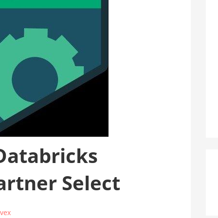
Databricks
artner Select
ovex