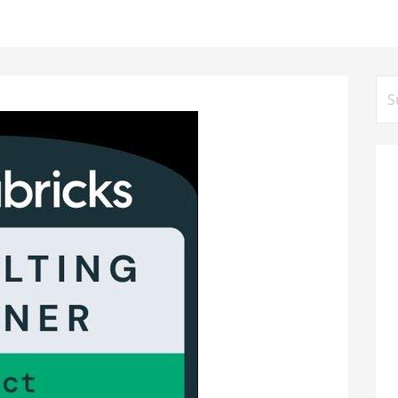
Su
na