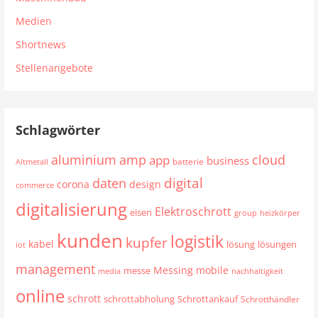
Medien
Shortnews
Stellenangebote
Schlagwörter
aluminium
cloud
amp
app
business
batterie
Altmetall
digital
daten
corona
design
commerce
digitalisierung
Elektroschrott
eisen
group
heizkörper
kunden
logistik
kupfer
kabel
lösung
lösungen
iot
management
mobile
Messing
messe
media
nachhaltigkeit
online
schrott
schrottabholung
Schrottankauf
Schrotthändler