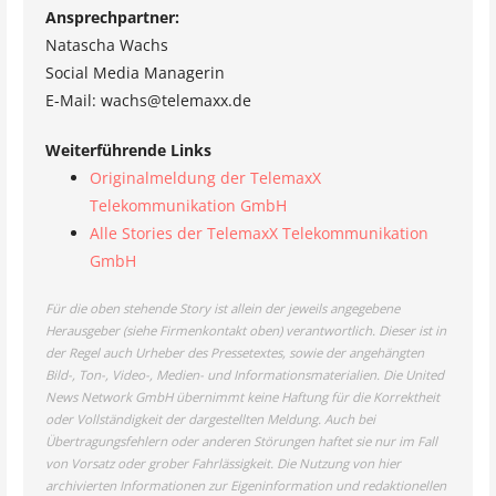
Ansprechpartner:
Natascha Wachs
Social Media Managerin
E-Mail: wachs@telemaxx.de
Weiterführende Links
Originalmeldung der TelemaxX
Telekommunikation GmbH
Alle Stories der TelemaxX Telekommunikation
GmbH
Für die oben stehende Story ist allein der jeweils angegebene
Herausgeber (siehe Firmenkontakt oben) verantwortlich. Dieser ist in
der Regel auch Urheber des Pressetextes, sowie der angehängten
Bild-, Ton-, Video-, Medien- und Informationsmaterialien. Die United
News Network GmbH übernimmt keine Haftung für die Korrektheit
oder Vollständigkeit der dargestellten Meldung. Auch bei
Übertragungsfehlern oder anderen Störungen haftet sie nur im Fall
von Vorsatz oder grober Fahrlässigkeit. Die Nutzung von hier
archivierten Informationen zur Eigeninformation und redaktionellen