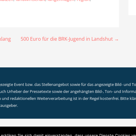
klang
500 Euro für die BRK-Jugend in Landshut →
zeigte Event bzw. das Stellenangebot sowie für das angezeigte Bild- und Ton
 auch Urheber der Pressetexte sowie der angehängten Bild-, Ton- und Inform
und redaktionellen Weiterverarbeitung ist in der Regel kostenfrei. Bitte k
rausgeber.
 erklären Sie sich damit einverstanden, dass unsere Dienste Cookies 