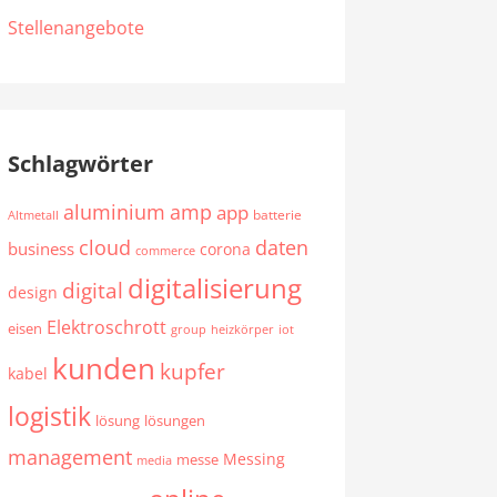
Stellenangebote
Schlagwörter
aluminium
amp
app
batterie
Altmetall
cloud
daten
business
corona
commerce
digitalisierung
digital
design
Elektroschrott
eisen
group
heizkörper
iot
kunden
kupfer
kabel
logistik
lösung
lösungen
management
Messing
messe
media