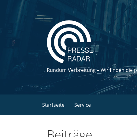
Zum
Inhalt
springen
Rundum Verbreitung – Wir finden die 
Startseite
Service
Beiträge