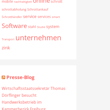
online
mobile
schrott
nachhaltigkeit
schrottabholung
Schrottankauf
service
services
Schrotthändler
smart
Software
system
stahl
Studie
unternehmen
Transport
zink
Presse-Blog
Wirtschaftsstaatssekretär Thomas
Dörflinger besucht
Handwerksbetrieb im
Kammerbezirk Freiburg