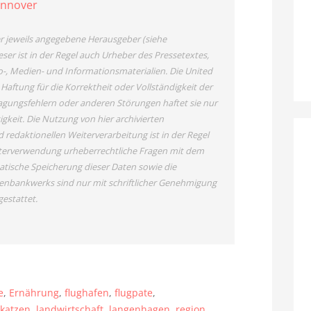
annover
der jeweils angegebene Herausgeber (siehe
ser ist in der Regel auch Urheber des Pressetextes,
o-, Medien- und Informationsmaterialien. Die United
tung für die Korrektheit oder Vollständigkeit der
agungsfehlern oder anderen Störungen haftet sie nur
igkeit. Die Nutzung von hier archivierten
redaktionellen Weiterverarbeitung ist in der Regel
Weiterverwendung urheberrechtliche Fragen mit dem
tische Speicherung dieser Daten sowie die
enbankwerks sind nur mit schriftlicher Genehmigung
estattet.
e
,
Ernährung
,
flughafen
,
flugpate
,
,
katzen
,
landwirtschaft
,
langenhagen
,
region
,