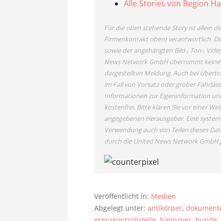
Alle Stories von Region H
Für die oben stehende Story ist allein 
Firmenkontakt oben) verantwortlich. Die
sowie der angehängten Bild-, Ton-, Vide
News Network GmbH übernimmt keine Haf
dargestellten Meldung. Auch bei Übertr
im Fall von Vorsatz oder grober Fahrläss
Informationen zur Eigeninformation und 
kostenfrei. Bitte klären Sie vor einer 
angegebenen Herausgeber. Eine systema
Verwendung auch von Teilen dieses Dat
durch die United News Network GmbH g
Veröffentlicht in:
Medien
Abgelegt unter:
antikörper
,
dokument
grenzkontrollstelle
,
hannover
,
hunde