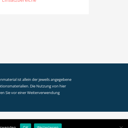
Einsatzbereiche
material ist allein der jeweils angegebene
ationsmaterialien. Die Nutzung von hier
lären Sie vor einer Weiterverwendung
verwenden.
OK
Weiterlesen