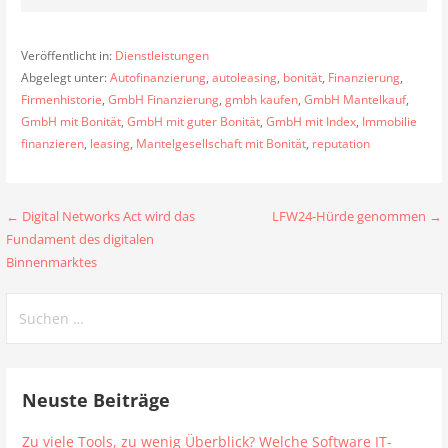
Veröffentlicht in:
Dienstleistungen
Abgelegt unter:
Autofinanzierung
,
autoleasing
,
bonität
,
Finanzierung
,
Firmenhistorie
,
GmbH Finanzierung
,
gmbh kaufen
,
GmbH Mantelkauf
,
GmbH mit Bonität
,
GmbH mit guter Bonität
,
GmbH mit Index
,
Immobilie
finanzieren
,
leasing
,
Mantelgesellschaft mit Bonität
,
reputation
Beitragsnavigation
← Digital Networks Act wird das
LFW24-Hürde genommen →
Fundament des digitalen
Binnenmarktes
Suchen
nach:
Neuste Beiträge
Zu viele Tools, zu wenig Überblick? Welche Software IT-