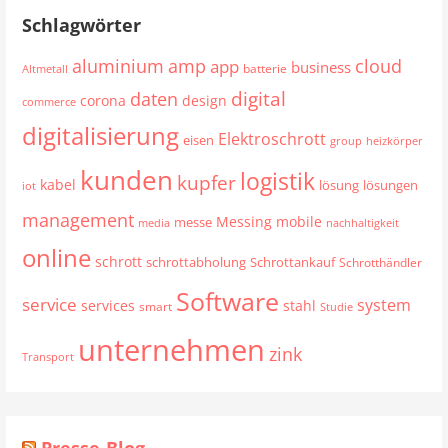
Schlagwörter
aluminium
cloud
amp
app
business
batterie
Altmetall
digital
daten
corona
design
commerce
digitalisierung
Elektroschrott
eisen
group
heizkörper
kunden
logistik
kupfer
kabel
lösung
lösungen
iot
management
mobile
Messing
messe
media
nachhaltigkeit
online
schrott
schrottabholung
Schrottankauf
Schrotthändler
Software
service
system
services
stahl
smart
Studie
unternehmen
zink
Transport
Presse-Blog