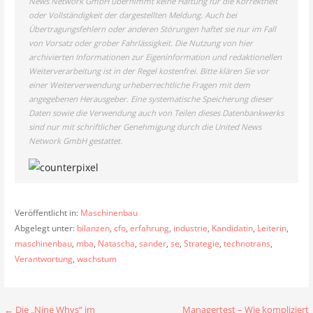
News Network GmbH übernimmt keine Haftung für die Korrektheit
oder Vollständigkeit der dargestellten Meldung. Auch bei
Übertragungsfehlern oder anderen Störungen haftet sie nur im Fall
von Vorsatz oder grober Fahrlässigkeit. Die Nutzung von hier
archivierten Informationen zur Eigeninformation und redaktionellen
Weiterverarbeitung ist in der Regel kostenfrei. Bitte klären Sie vor
einer Weiterverwendung urheberrechtliche Fragen mit dem
angegebenen Herausgeber. Eine systematische Speicherung dieser
Daten sowie die Verwendung auch von Teilen dieses Datenbankwerks
sind nur mit schriftlicher Genehmigung durch die United News
Network GmbH gestattet.
Veröffentlicht in:
Maschinenbau
Abgelegt unter:
bilanzen
,
cfo
,
erfahrung
,
industrie
,
Kandidatin
,
Leiterin
,
maschinenbau
,
mba
,
Natascha
,
sander
,
se
,
Strategie
,
technotrans
,
Verantwortung
,
wachstum
← Die „Nine Whys“ im
Managertest – Wie kompliziert