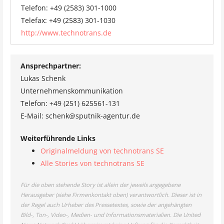
Telefon: +49 (2583) 301-1000
Telefax: +49 (2583) 301-1030
http://www.technotrans.de
Ansprechpartner:
Lukas Schenk
Unternehmenskommunikation
Telefon: +49 (251) 625561-131
E-Mail: schenk@sputnik-agentur.de
Weiterführende Links
Originalmeldung von technotrans SE
Alle Stories von technotrans SE
Für die oben stehende Story ist allein der jeweils angegebene
Herausgeber (siehe Firmenkontakt oben) verantwortlich. Dieser ist in
der Regel auch Urheber des Pressetextes, sowie der angehängten
Bild-, Ton-, Video-, Medien- und Informationsmaterialien. Die United