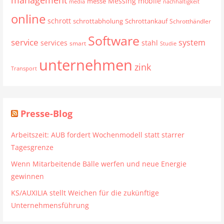
mobile
Messing
messe
media
nachhaltigkeit
online
schrott
schrottabholung
Schrottankauf
Schrotthändler
Software
service
system
services
stahl
smart
Studie
unternehmen
zink
Transport
Presse-Blog
Arbeitszeit: AUB fordert Wochenmodell statt starrer
Tagesgrenze
Wenn Mitarbeitende Bälle werfen und neue Energie
gewinnen
KS/AUXILIA stellt Weichen für die zukünftige
Unternehmensführung