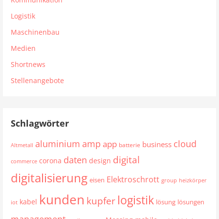
Logistik
Maschinenbau
Medien
Shortnews
Stellenangebote
Schlagwörter
aluminium
cloud
amp
app
business
batterie
Altmetall
digital
daten
corona
design
commerce
digitalisierung
Elektroschrott
eisen
group
heizkörper
kunden
logistik
kupfer
kabel
lösung
lösungen
iot
management