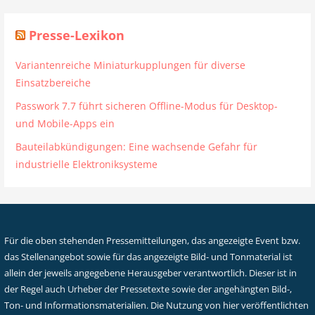
Presse-Lexikon
Variantenreiche Miniaturkupplungen für diverse
Einsatzbereiche
Passwork 7.7 führt sicheren Offline-Modus für Desktop-
und Mobile-Apps ein
Bauteilabkündigungen: Eine wachsende Gefahr für
industrielle Elektroniksysteme
Für die oben stehenden Pressemitteilungen, das angezeigte Event bzw.
das Stellenangebot sowie für das angezeigte Bild- und Tonmaterial ist
allein der jeweils angegebene Herausgeber verantwortlich. Dieser ist in
der Regel auch Urheber der Pressetexte sowie der angehängten Bild-,
Ton- und Informationsmaterialien. Die Nutzung von hier veröffentlichten