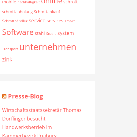
online
mobile
schrott
nachhaltigkeit
schrottabholung
Schrottankauf
service
services
Schrotthändler
smart
Software
system
stahl
Studie
unternehmen
Transport
zink
Presse-Blog
Wirtschaftsstaatssekretär Thomas
Dörflinger besucht
Handwerksbetrieb im
Kammerbezirk Freiburg