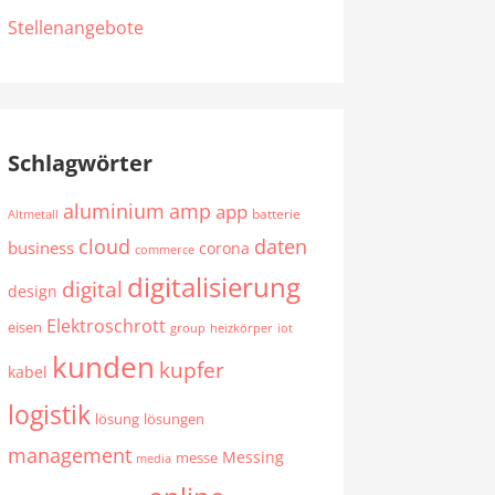
Stellenangebote
Schlagwörter
aluminium
amp
app
batterie
Altmetall
cloud
daten
business
corona
commerce
digitalisierung
digital
design
Elektroschrott
eisen
group
heizkörper
iot
kunden
kupfer
kabel
logistik
lösung
lösungen
management
Messing
messe
media