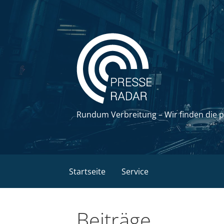
Zum
Inhalt
springen
Rundum Verbreitung – Wir finden die 
Startseite
Service
Beiträge