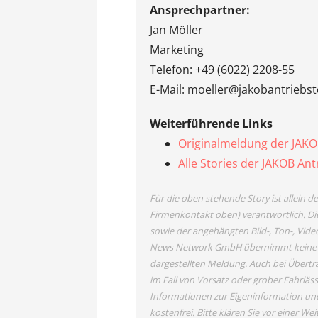
Ansprechpartner:
Jan Möller
Marketing
Telefon: +49 (6022) 2208-55
E-Mail: moeller@jakobantriebst
Weiterführende Links
Originalmeldung der JAK
Alle Stories der JAKOB A
Für die oben stehende Story ist allein 
Firmenkontakt oben) verantwortlich. Die
sowie der angehängten Bild-, Ton-, Vide
News Network GmbH übernimmt keine Haf
dargestellten Meldung. Auch bei Übertr
im Fall von Vorsatz oder grober Fahrläss
Informationen zur Eigeninformation und 
kostenfrei. Bitte klären Sie vor einer 