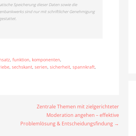
tische Speicherung dieser Daten sowie die
enbankwerks sind nur mit schriftlicher Genehmigung
estattet.
nsatz
,
funktion
,
komponenten
,
riebe
,
sechskant
,
serien
,
sicherheit
,
spannkraft
,
Zentrale Themen mit zielgerichteter
Moderation angehen – effektive
Problemlösung & Entscheidungsfindung →