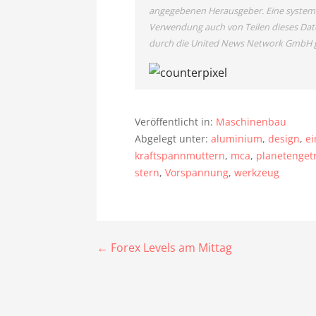
angegebenen Herausgeber. Eine systema
Verwendung auch von Teilen dieses Dat
durch die United News Network GmbH g
Veröffentlicht in:
Maschinenbau
Abgelegt unter:
aluminium
,
design
,
ei
kraftspannmuttern
,
mca
,
planetenget
stern
,
Vorspannung
,
werkzeug
Beitragsnavigation
← Forex Levels am Mittag