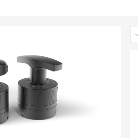
Su
na