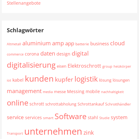
Stellenangebote
Schlagwörter
aluminium
cloud
amp
app
business
batterie
Altmetall
digital
daten
corona
design
commerce
digitalisierung
Elektroschrott
eisen
group
heizkörper
kunden
logistik
kupfer
kabel
lösung
lösungen
iot
management
mobile
Messing
messe
media
nachhaltigkeit
online
schrott
schrottabholung
Schrottankauf
Schrotthändler
Software
service
system
services
stahl
smart
Studie
unternehmen
zink
Transport