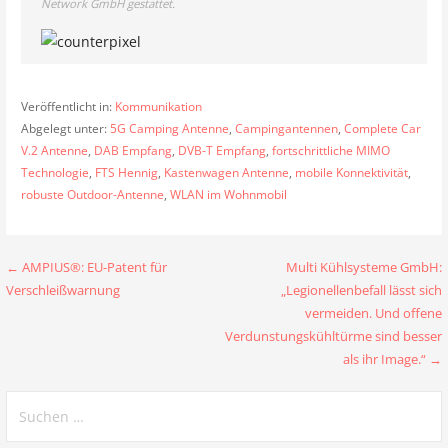
Network GmbH gestattet.
Veröffentlicht in:
Kommunikation
Abgelegt unter:
5G Camping Antenne
,
Campingantennen
,
Complete Car
V.2 Antenne
,
DAB Empfang
,
DVB-T Empfang
,
fortschrittliche MIMO
Technologie
,
FTS Hennig
,
Kastenwagen Antenne
,
mobile Konnektivität
,
robuste Outdoor-Antenne
,
WLAN im Wohnmobil
Beitragsnavigation
← AMPIUS®: EU-Patent für
Multi Kühlsysteme GmbH:
Verschleißwarnung
„Legionellenbefall lässt sich
vermeiden. Und offene
Verdunstungskühltürme sind besser
als ihr Image.“ →
Suchen
nach: