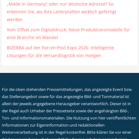
„Made in Germany“ oder nur deutsche Adresse? So
erkennen Sie, wo Ihre Leiterplatten wirklich gefertigt
werden
Vom Offset zum Digitaldruck: Neue Produktionsmodelle für
eine Branche im Wandel
BIZERBA auf der Parcel+Post Expo 2026: Intelligente
Lösungen für die Versandlogistik von morgen
Für die oben stehenden Pressemitteilungen, das angezeigte Event bzw.
das Stellenangebot sowie für das angezeigte Bild- und Tonmaterial ist
allein der jeweils angegebene Herausgeber verantwortlich. Dieser ist in
der Regel auch Urheber der Pressetexte sowie der angehängten Bild-,
Ton- und Informationsmaterialien. Die Nutzung von hier veröffentlichten
Informationen zur Eigeninformation und redaktionellen
Weiterverarbeitung ist in der Regel kostenfrei. Bitte klären Sie vor einer