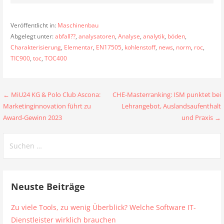
Veröffentlicht in:
Maschinenbau
Abgelegt unter:
abfall??
,
analysatoren
,
Analyse
,
analytik
,
böden
,
Charakterisierung
,
Elementar
,
EN17505
,
kohlenstoff
,
news
,
norm
,
roc
,
TIC900
,
toc
,
TOC400
Beitragsnavigation
← MiU24 KG & Polo Club Ascona:
CHE-Masterranking: ISM punktet bei
Marketinginnovation führt zu
Lehrangebot, Auslandsaufenthalt
Award-Gewinn 2023
und Praxis →
Suchen
nach:
Neuste Beiträge
Zu viele Tools, zu wenig Überblick? Welche Software IT-
Dienstleister wirklich brauchen