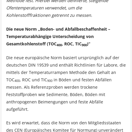
Methode fest. Hierbei werden definierte, steigende
Ofentemperaturen verwendet, um die
Kohlenstofffraktionen getrennt zu messen.
Die neue Norm „Boden- und Abfallbeschaffenheit –
Temperaturabhängige Unterscheidung von
Gesamtkohlenstoff (TOC
, ROC, TIC
)“
400
900
Die neue europäische Norm basiert ursprünglich auf der
deutschen DIN 19539 und enthält Richtlinien für Labore, die
mittels der Temperaturrampen Methode den Gehalt an
TOC
, ROC und TIC
in Böden und festen Abfällen
400
900
messen. Als Referenzproben werden trockene
Feststoffproben wie Sedimente, Böden, Böden mit
anthropogenen Beimengungen und feste Abfälle
aufgeführt.
Es wird erwartet, dass die Norm von den Mitgliedsstaaten
des CEN (Europäisches Komitee für Normung) unverändert