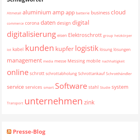
aluminium
cloud
amp
app
business
batterie
Altmetall
digital
daten
corona
design
commerce
digitalisierung
Elektroschrott
eisen
group
heizkörper
kunden
logistik
kupfer
kabel
lösung
lösungen
iot
management
mobile
Messing
messe
media
nachhaltigkeit
online
schrott
schrottabholung
Schrottankauf
Schrotthändler
Software
service
system
services
stahl
smart
Studie
unternehmen
zink
Transport
Presse-Blog