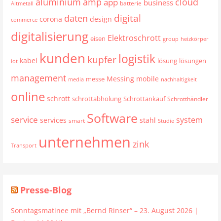
aluminium
cloud
amp
app
business
batterie
Altmetall
digital
daten
corona
design
commerce
digitalisierung
Elektroschrott
eisen
group
heizkörper
kunden
logistik
kupfer
kabel
lösung
lösungen
iot
management
mobile
Messing
messe
media
nachhaltigkeit
online
schrott
schrottabholung
Schrottankauf
Schrotthändler
Software
service
system
services
stahl
smart
Studie
unternehmen
zink
Transport
Presse-Blog
Sonntagsmatinee mit „Bernd Rinser“ – 23. August 2026 |