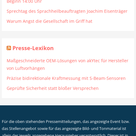
Beginn 14:00 Uhr
Sprechtag des Sprachheilbeauftragten Joachim Eisenträger
Warum Angst die Gesellschaft im Griff hat
Presse-Lexikon
Maßgeschneiderte OEM-Lösungen von akYtec für Hersteller
von Luftvorhängen
Präzise bidirektionale Kraftmessung mit S-Beam-Sensoren
Geprüfte Sicherheit statt bloßer Versprechen
Für die oben stehenden Pressemitteilungen, das angezeigte Event bzw.
das Stellenangebot sowie für das angezeigte Bild- und Tonmaterial ist
allein der jeweils angegebene Herausgeber verantwortlich. Dieser ist in