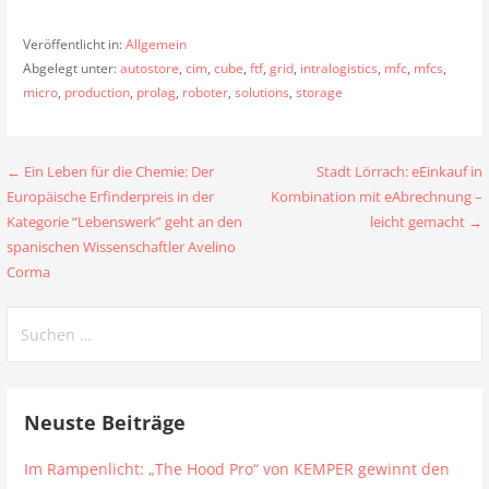
Veröffentlicht in:
Allgemein
Abgelegt unter:
autostore
,
cim
,
cube
,
ftf
,
grid
,
intralogistics
,
mfc
,
mfcs
,
micro
,
production
,
prolag
,
roboter
,
solutions
,
storage
Beitragsnavigation
← Ein Leben für die Chemie: Der
Stadt Lörrach: eEinkauf in
Europäische Erfinderpreis in der
Kombination mit eAbrechnung –
Kategorie “Lebenswerk” geht an den
leicht gemacht →
spanischen Wissenschaftler Avelino
Corma
Suchen
nach:
Neuste Beiträge
Im Rampenlicht: „The Hood Pro“ von KEMPER gewinnt den