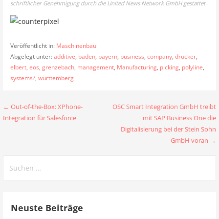
schriftlicher Genehmigung durch die United News Network GmbH gestattet.
Veröffentlicht in:
Maschinenbau
Abgelegt unter:
additive
,
baden
,
bayern
,
business
,
company
,
drucker
,
elbert
,
eos
,
grenzebach
,
management
,
Manufacturing
,
picking
,
polyline
,
systems?
,
württemberg
Beitragsnavigation
← Out-of-the-Box: XPhone-
OSC Smart Integration GmbH treibt
Integration für Salesforce
mit SAP Business One die
Digitalisierung bei der Stein Sohn
GmbH voran →
Suchen
nach:
Neuste Beiträge