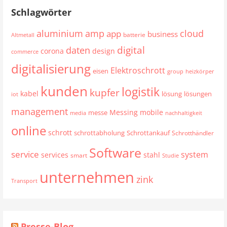
Schlagwörter
aluminium
cloud
amp
app
business
batterie
Altmetall
digital
daten
corona
design
commerce
digitalisierung
Elektroschrott
eisen
group
heizkörper
kunden
logistik
kupfer
kabel
lösung
lösungen
iot
management
mobile
Messing
messe
media
nachhaltigkeit
online
schrott
schrottabholung
Schrottankauf
Schrotthändler
Software
service
system
services
stahl
smart
Studie
unternehmen
zink
Transport
Presse-Blog