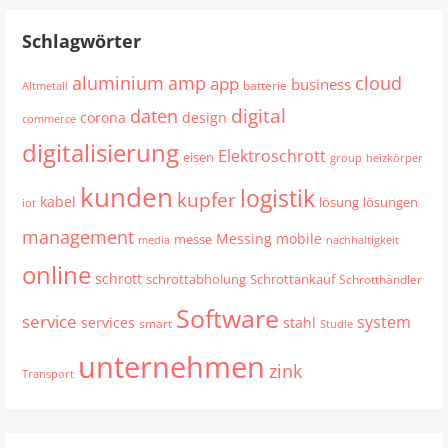
Schlagwörter
aluminium
cloud
amp
app
business
batterie
Altmetall
digital
daten
corona
design
commerce
digitalisierung
Elektroschrott
eisen
group
heizkörper
kunden
logistik
kupfer
kabel
lösung
lösungen
iot
management
mobile
Messing
messe
media
nachhaltigkeit
online
schrott
schrottabholung
Schrottankauf
Schrotthändler
Software
service
system
services
stahl
smart
Studie
unternehmen
zink
Transport