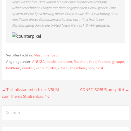
Regel kostenfrei. Bitte klären Sie vor einer Weiterverwendung
urheberrechtliche Fragen mit dem angegebenen Herausgeber. Eine
systematische Speicherung dieser Daten sowie die Verwendung auch
von Teilen dieses Datenbankwerks sind nur mit schriftlicher
Genehmigung durch die United News Network GmbH gestattet.
Veröffentlicht in:
Maschinenbau
Abgelegt unter:
ANUGA
,
bottle
,
etiketten
,
flaschen
,
food
,
foodtec
,
gruppe
,
heißleim
,
innoket
,
kaltleim
,
khs
,
kreisel
,
maschine
,
neo
,
twist
Beitragsnavigation
← Technikstammtisch des VBUM
CONEC ISOBUS umspritzt →
zum Thema Straßenbau 4.0
Suchen
nach: