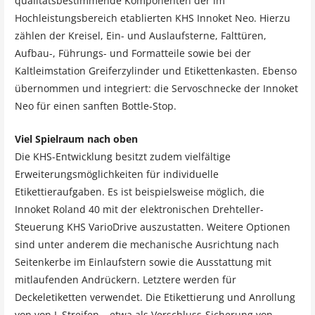
qualitätsbestimmende Komponenten der im
Hochleistungsbereich etablierten KHS Innoket Neo. Hierzu
zählen der Kreisel, Ein- und Auslaufsterne, Falttüren,
Aufbau-, Führungs- und Formatteile sowie bei der
Kaltleimstation Greiferzylinder und Etikettenkasten. Ebenso
übernommen und integriert: die Servoschnecke der Innoket
Neo für einen sanften Bottle-Stop.
Viel Spielraum nach oben
Die KHS-Entwicklung besitzt zudem vielfältige
Erweiterungsmöglichkeiten für individuelle
Etikettieraufgaben. Es ist beispielsweise möglich, die
Innoket Roland 40 mit der elektronischen Drehteller-
Steuerung KHS VarioDrive auszustatten. Weitere Optionen
sind unter anderem die mechanische Ausrichtung nach
Seitenkerbe im Einlaufstern sowie die Ausstattung mit
mitlaufenden Andrückern. Letztere werden für
Deckeletiketten verwendet. Die Etikettierung und Anrollung
von von L Streifen – etwa als Verschluss-Sicherung von