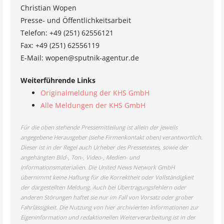
Christian Wopen
Presse- und Öffentlichkeitsarbeit
Telefon: +49 (251) 62556121
Fax: +49 (251) 62556119
E-Mail: wopen@sputnik-agentur.de
Weiterführende Links
Originalmeldung der KHS GmbH
Alle Meldungen der KHS GmbH
Für die oben stehende Pressemitteilung ist allein der jeweils
angegebene Herausgeber (siehe Firmenkontakt oben) verantwortlich.
Dieser ist in der Regel auch Urheber des Pressetextes, sowie der
angehängten Bild-, Ton-, Video-, Medien- und
Informationsmaterialien. Die United News Network GmbH
übernimmt keine Haftung für die Korrektheit oder Vollständigkeit
der dargestellten Meldung. Auch bei Übertragungsfehlern oder
anderen Störungen haftet sie nur im Fall von Vorsatz oder grober
Fahrlässigkeit. Die Nutzung von hier archivierten Informationen zur
Eigeninformation und redaktionellen Weiterverarbeitung ist in der